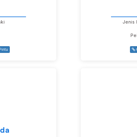
aki
Jenis
Pe
intu
ada