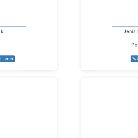
aki
Jenis
I
Pe
 Jeroh
G