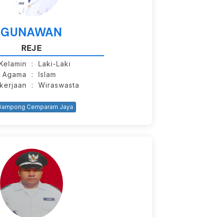
GUNAWAN
REJE
 Kelamin
: Laki-Laki
Agama
: Islam
kerjaan
: Wiraswasta
ampong Cemparam Jaya