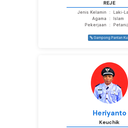
REJE
Jenis Kelamin
: Laki-L
Agama
: Islam
Pekerjaan
: Petan
Gampong Pantan Kul
Heriyanto
Keuchik