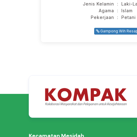
Jenis Kelamin
: Laki-L
Agama
: Islam
Pekerjaan
: Petani
Gampong Wih Resa
Kecamatan Mesidah