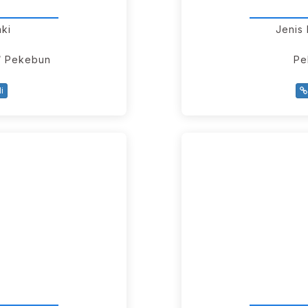
aki
Jenis
i/ Pekebun
Pe
i