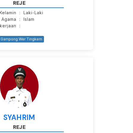
REJE
 Kelamin
: Laki-Laki
Agama
: Islam
kerjaan
:
Gampong Wer Tingkem
SYAHRIM
REJE