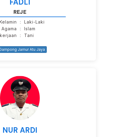
FADLI
REJE
 Kelamin
: Laki-Laki
Agama
: Islam
kerjaan
: Tani
Gampong Jamur Atu Jaya
NUR ARDI