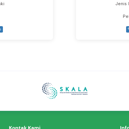
aki
Jenis
Pe
p
Kontak Kami
Inf