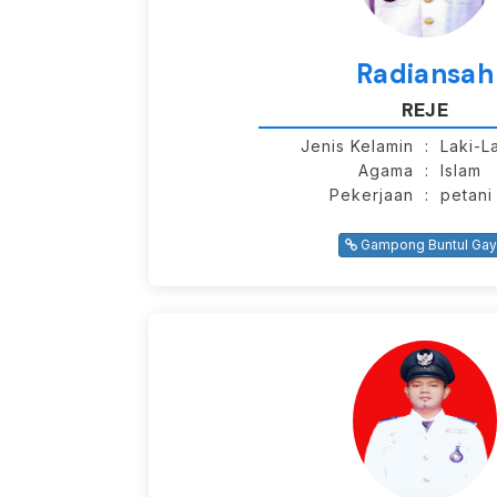
Radiansah
REJE
Jenis Kelamin
: Laki-L
Agama
: Islam
Pekerjaan
: petani
Gampong Buntul Ga