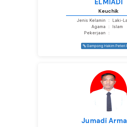
ELMIADI
Keuchik
Jenis Kelamin
: Laki-L
Agama
: Islam
Pekerjaan
:
Gampong Hakim Peteri P
Jumadi Arm