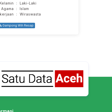
 Kelamin
: Laki-Laki
Agama
: Islam
kerjaan
: Wiraswasta
Gampong Wih Resap
ormasi