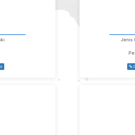
aki
Jenis
Pe
yo
G