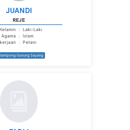
JUANDI
REJE
 Kelamin
: Laki-Laki
Agama
: Islam
kerjaan
: Petani
ampong Gunung Sayang