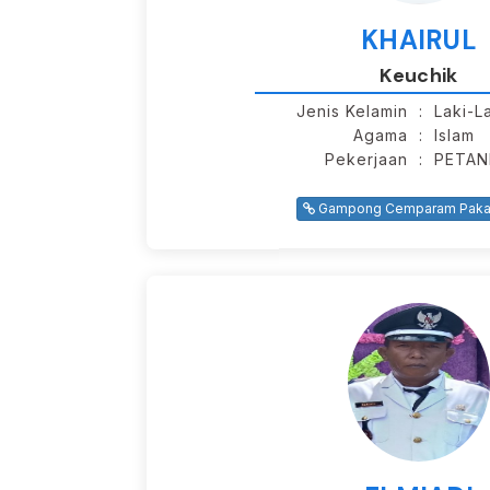
KHAIRUL
Keuchik
Jenis Kelamin
: Laki-L
Agama
: Islam
Pekerjaan
: PETAN
Gampong Cemparam Pakat