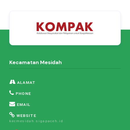
Kecamatan Mesidah
ALAMAT
PHONE
EMAIL
WEBSITE
kecmesidah.sigapaceh.id