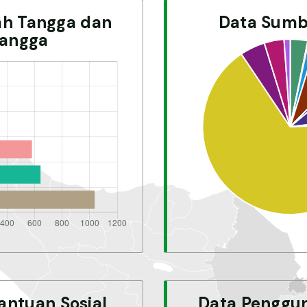
ah Tangga dan
Data Sumb
angga
antuan Sosial
Data Penggun