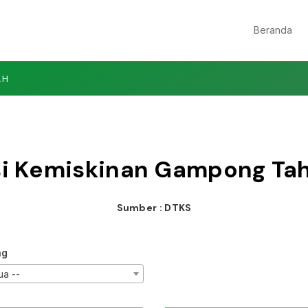
Beranda
AH
si Kemiskinan Gampong Ta
Sumber : DTKS
ng
ua --