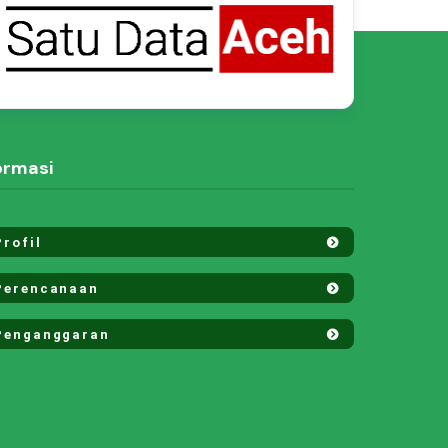
ormasi
rofil
erencanaan
enganggaran